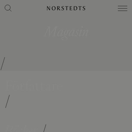
Magasin
/
Författare
/
Böcker
/