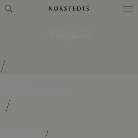
Magasin
/
Författare
/
Böcker
/