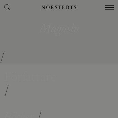
Magasin
/
Författare
/
Böcker
/