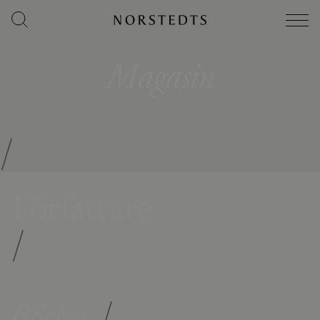
Magasin
/
Författare
/
Böcker
/