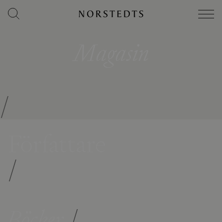
Magasin
/
Författare
/
Böcker
/