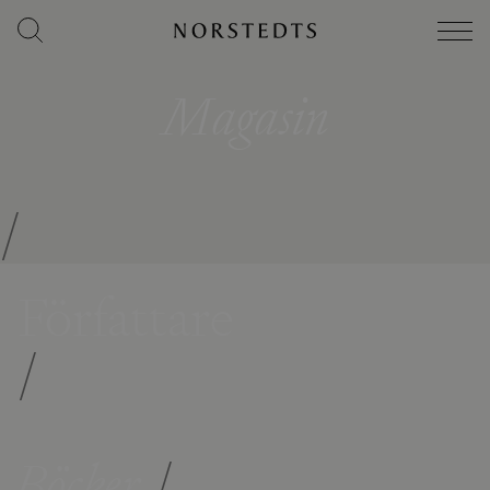
Magasin
/
Författare
/
Böcker
/