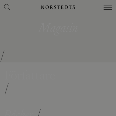
Magasin
/
Författare
/
Böcker
/