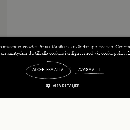
s använder
cookies
för att förbättra användarupplevelsen. Genom
ts samtycker du till alla cookies i enlighet med vår cookiepolicy.
ACCEPTERA ALLA
AVVISA ALLT
/
VISA DETALJER
IKT NÖDVÄNDIGT
PRESTANDA
INRIKTNING
FU
numerera på våra nyhetsbrev!
Strikt nödvändigt
Prestanda
Inriktning
Funktioner