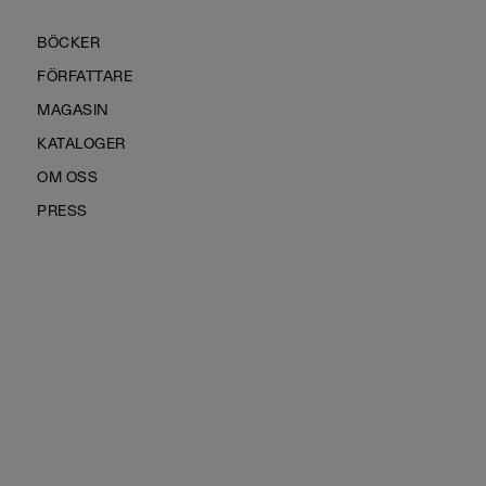
BÖCKER
FÖRFATTARE
MAGASIN
KATALOGER
OM OSS
PRESS
KONTAKTA OSS
HÅLLBARHET
MANUS