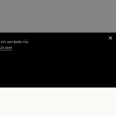
×
 att använda vår
Läs mer
NKTIONER