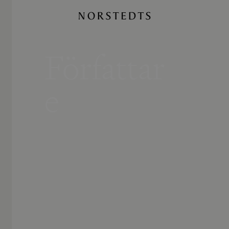
Författar
e