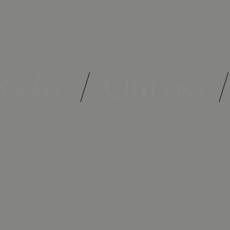
öcker
/
Om oss
/