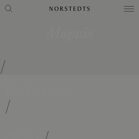
Magasin
/
Författare
/
Böcker
/