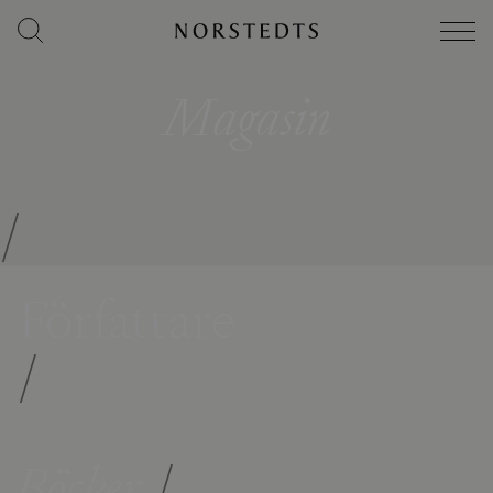
Magasin
/
Författare
/
Böcker
/