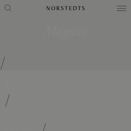
Magasin
/
Författare
/
Böcker
/