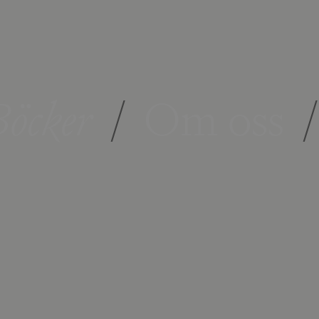
öcker
/
Om oss
/