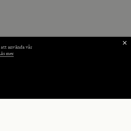
×
 att använda vår
Läs mer
NKTIONER