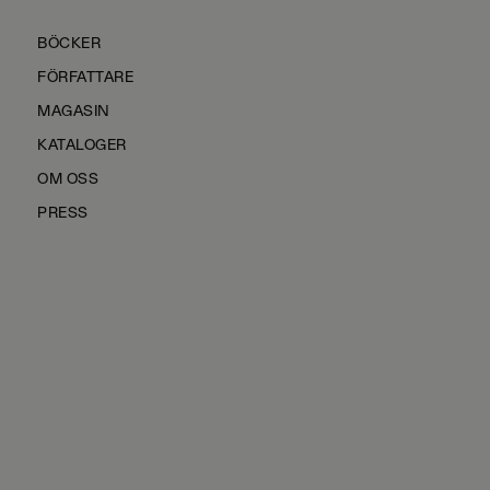
BÖCKER
FÖRFATTARE
MAGASIN
KATALOGER
OM OSS
PRESS
KONTAKTA OSS
HÅLLBARHET
MANUS