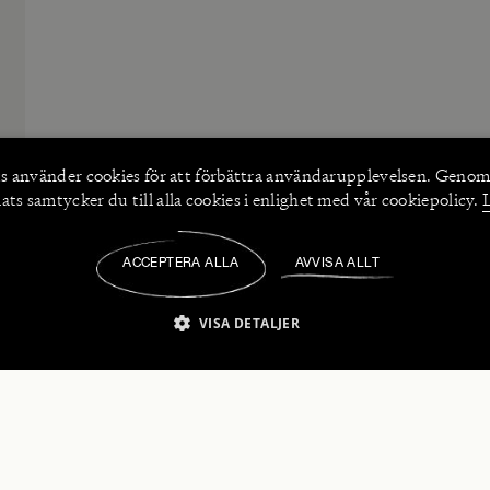
s använder
cookies
för att förbättra användarupplevelsen. Genom
ts samtycker du till alla cookies i enlighet med vår cookiepolicy.
ACCEPTERA ALLA
AVVISA ALLT
/
VISA DETALJER
IKT NÖDVÄNDIGT
PRESTANDA
INRIKTNING
FU
numerera på våra nyhetsbrev!
Strikt nödvändigt
Prestanda
Inriktning
Funktioner