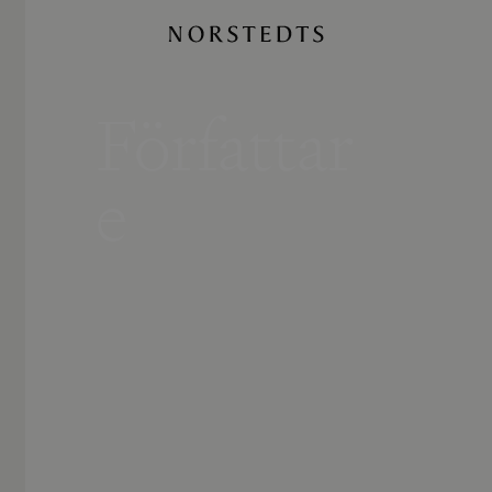
Författar
e