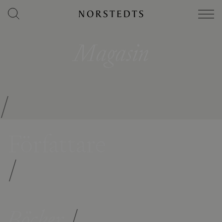
Magasin
/
Författare
/
Böcker
/