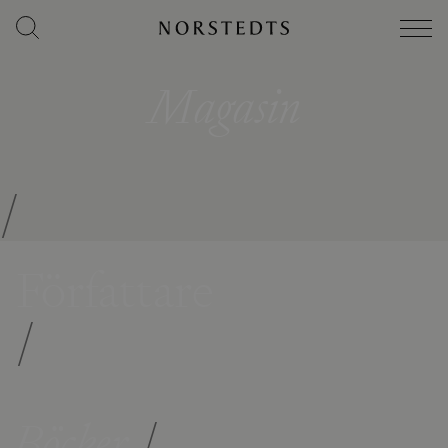
Magasin
/
Författare
/
Böcker
/