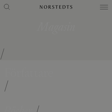
Magasin
/
Författare
/
Böcker
/