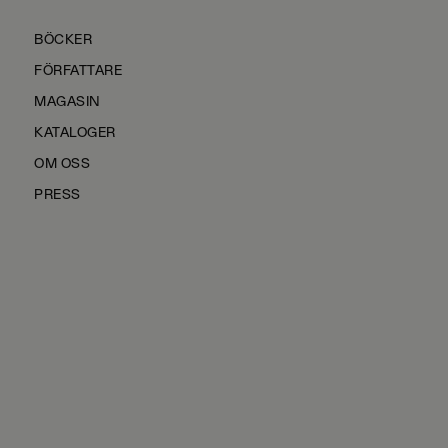
BÖCKER
FÖRFATTARE
MAGASIN
KATALOGER
OM OSS
PRESS
KONTAKTA OSS
HÅLLBARHET
MANUS