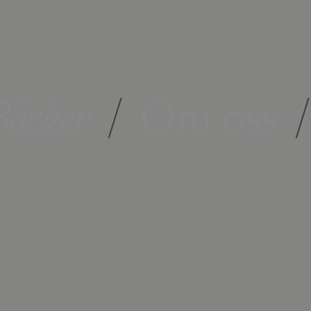
öcker
/
Om oss
/