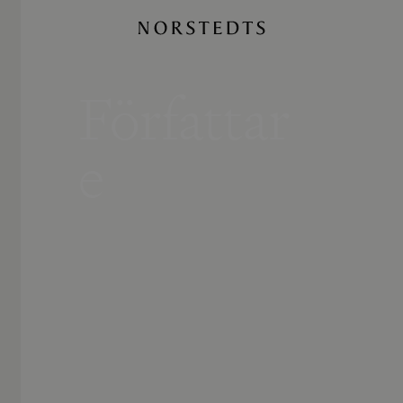
Författar
e