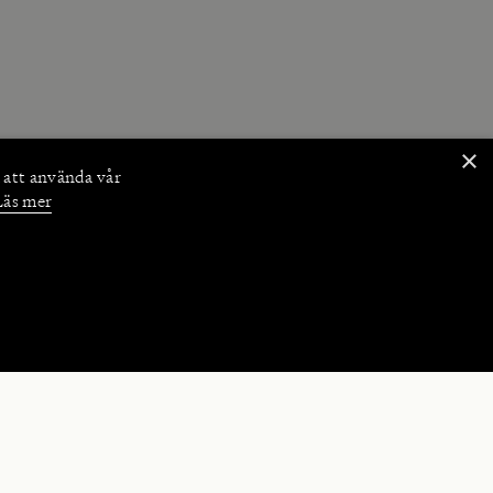
×
 att använda vår
Läs mer
NKTIONER