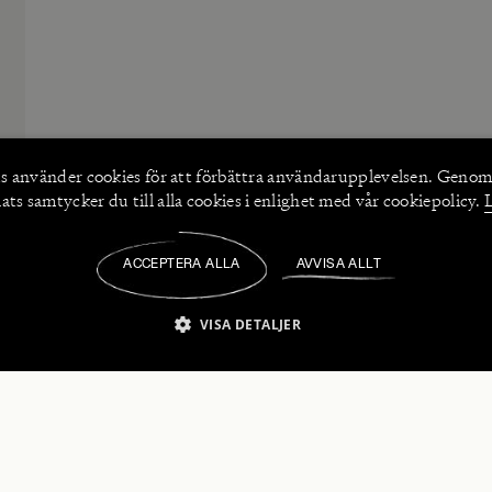
s använder
cookies
för att förbättra användarupplevelsen. Genom
ts samtycker du till alla cookies i enlighet med vår cookiepolicy.
ACCEPTERA ALLA
AVVISA ALLT
/
VISA DETALJER
IKT NÖDVÄNDIGT
PRESTANDA
INRIKTNING
FU
numerera på våra nyhetsbrev!
Strikt nödvändigt
Prestanda
Inriktning
Funktioner