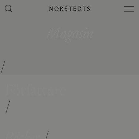
Magasin
/
Författare
/
Böcker
/