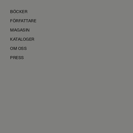
BÖCKER
FÖRFATTARE
MAGASIN
KATALOGER
OM OSS
PRESS
KONTAKTA OSS
HÅLLBARHET
MANUS