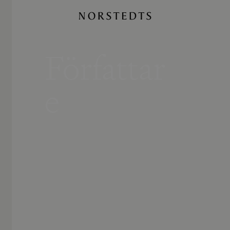
Författar
e