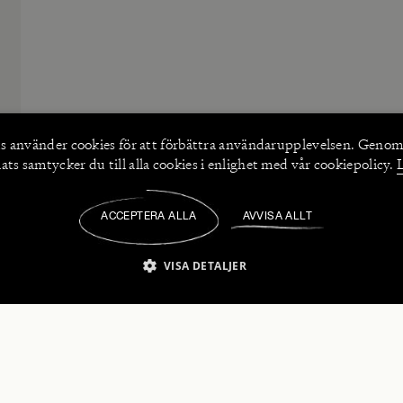
s använder
cookies
för att förbättra användarupplevelsen. Genom
ts samtycker du till alla cookies i enlighet med vår cookiepolicy.
ACCEPTERA ALLA
AVVISA ALLT
/
VISA DETALJER
IKT NÖDVÄNDIGT
PRESTANDA
INRIKTNING
FU
numerera på våra nyhetsbrev!
Strikt nödvändigt
Prestanda
Inriktning
Funktioner