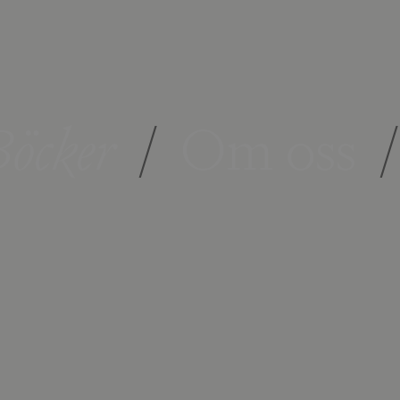
öcker
/
Om oss
/