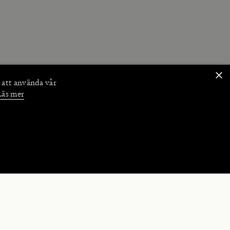
×
 att använda vår
Läs mer
NKTIONER