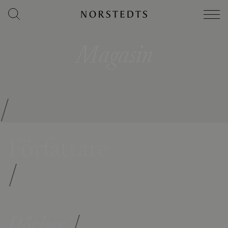
Magasin
/
Författare
/
Böcker
/