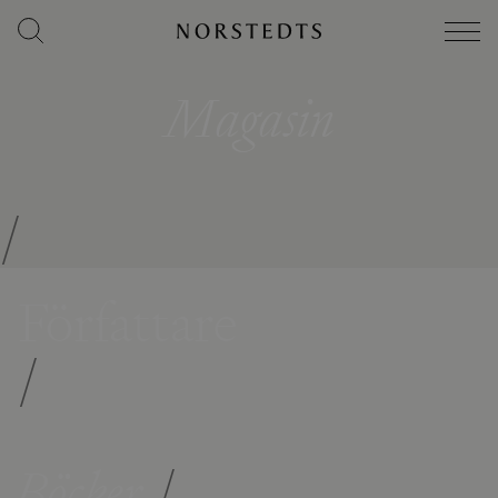
Magasin
/
Författare
/
Böcker
/