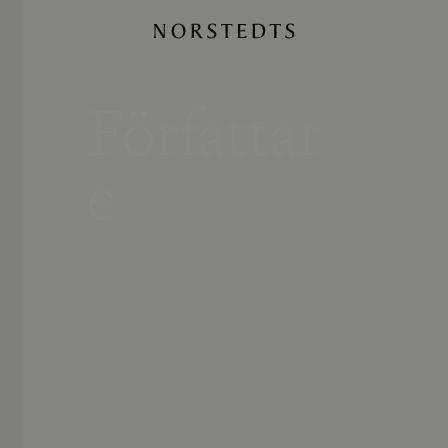
Författar
e