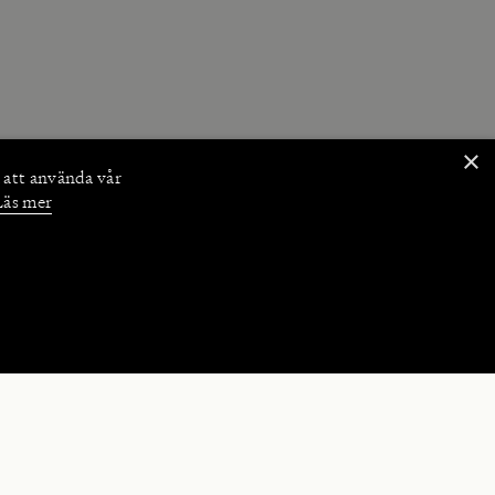
×
 att använda vår
Läs mer
NKTIONER