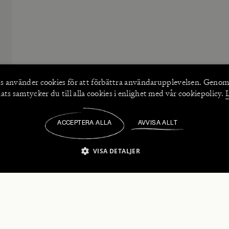
s använder
cookies
för att förbättra användarupplevelsen. Genom
ts samtycker du till alla cookies i enlighet med vår cookiepolicy.
ACCEPTERA ALLA
AVVISA ALLT
/
VISA DETALJER
IKT NÖDVÄNDIGT
PRESTANDA
INRIKTNING
FU
numerera på våra nyhetsbrev!
Strikt nödvändigt
Prestanda
Inriktning
Funktioner