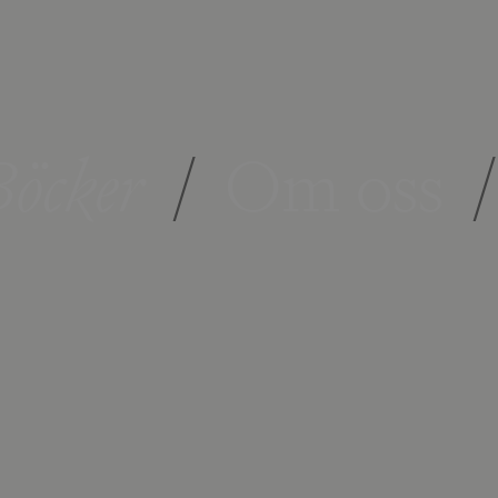
öcker
/
Om oss
/