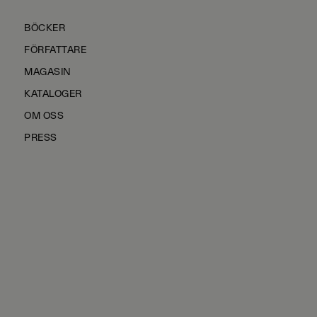
BÖCKER
FÖRFATTARE
MAGASIN
KATALOGER
OM OSS
PRESS
KONTAKTA OSS
HÅLLBARHET
MANUS