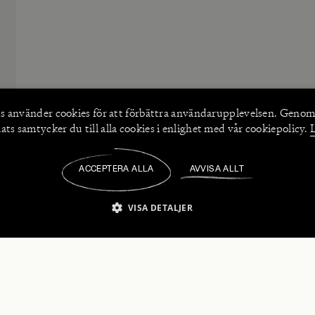
s använder
cookies
för att förbättra användarupplevelsen. Genom
ts samtycker du till alla cookies i enlighet med vår cookiepolicy.
ACCEPTERA ALLA
AVVISA ALLT
/
VISA DETALJER
IKT NÖDVÄNDIGT
PRESTANDA
INRIKTNING
FU
numerera på våra nyhetsbrev!
Strikt nödvändigt
Prestanda
Inriktning
Funktioner