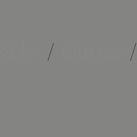
öcker
/
Om oss
/