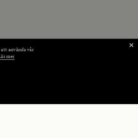
×
 att använda vår
Läs mer
NKTIONER