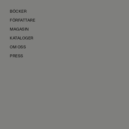
BÖCKER
FÖRFATTARE
MAGASIN
KATALOGER
OM OSS
PRESS
KONTAKTA OSS
HÅLLBARHET
MANUS