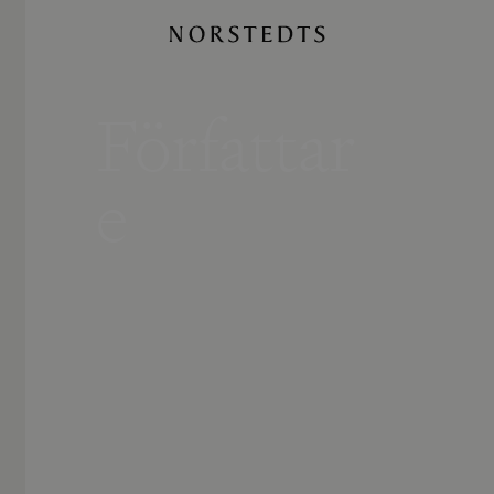
Författar
e