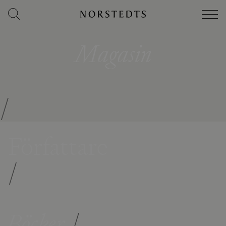
Magasin
/
Författare
/
Böcker
/