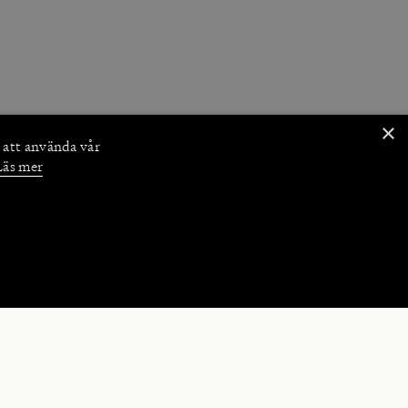
×
 att använda vår
Läs mer
NKTIONER