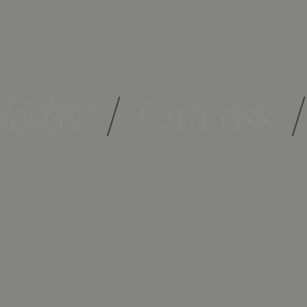
öcker
/
Om oss
/