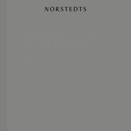
Författar
e