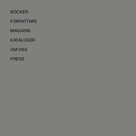
BÖCKER
FÖRFATTARE
MAGASIN
KATALOGER
OM OSS
PRESS
KONTAKTA OSS
HÅLLBARHET
MANUS