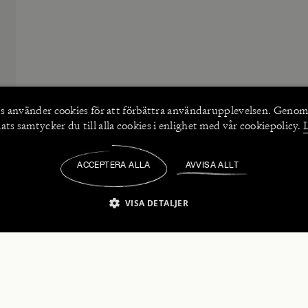
s använder
cookies
för att förbättra användarupplevelsen. Genom
ts samtycker du till alla cookies i enlighet med vår cookiepolicy.
ACCEPTERA ALLA
AVVISA ALLT
/
VISA DETALJER
IKT NÖDVÄNDIGT
PRESTANDA
INRIKTNING
FU
numerera på våra nyhetsbrev!
Strikt nödvändigt
Prestanda
Inriktning
Funktioner