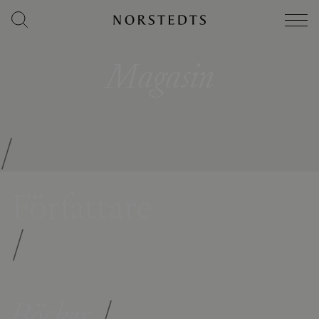
Magasin
/
Författare
/
Böcker
/