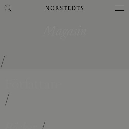
Magasin
/
Författare
/
Böcker
/