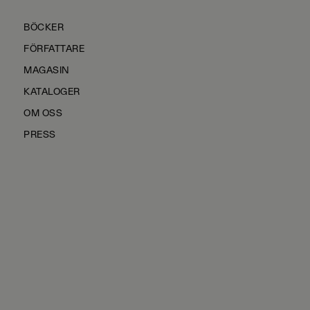
BÖCKER
FÖRFATTARE
MAGASIN
KATALOGER
OM OSS
PRESS
KONTAKTA OSS
HÅLLBARHET
MANUS