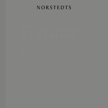
Författar
e