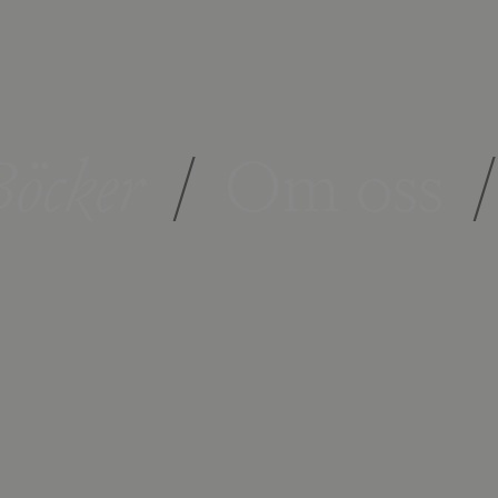
öcker
/
Om oss
/