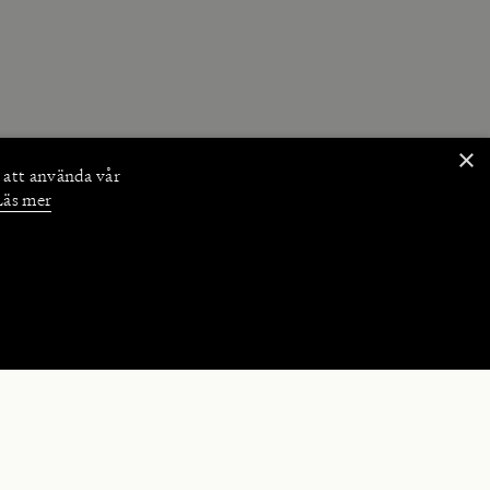
×
 att använda vår
Läs mer
NKTIONER