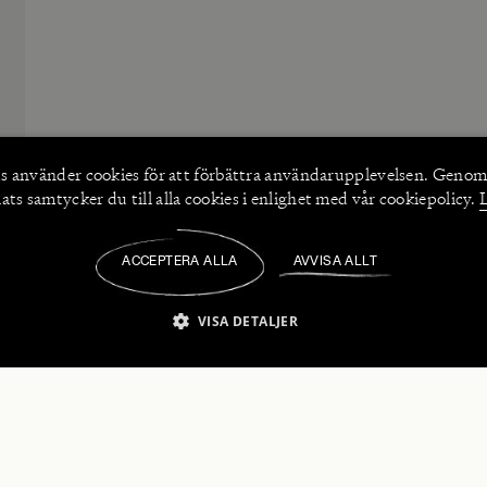
s använder
cookies
för att förbättra användarupplevelsen. Genom
ts samtycker du till alla cookies i enlighet med vår cookiepolicy.
ACCEPTERA ALLA
AVVISA ALLT
/
VISA DETALJER
IKT NÖDVÄNDIGT
PRESTANDA
INRIKTNING
FU
numerera på våra nyhetsbrev!
Strikt nödvändigt
Prestanda
Inriktning
Funktioner