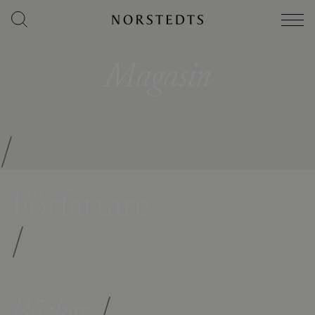
Magasin
/
Författare
/
Böcker
/