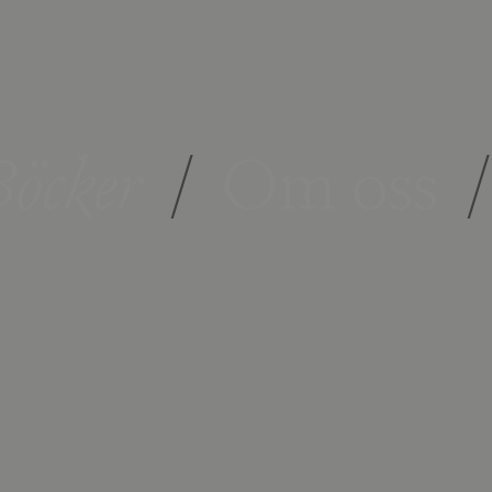
öcker
/
Om oss
/