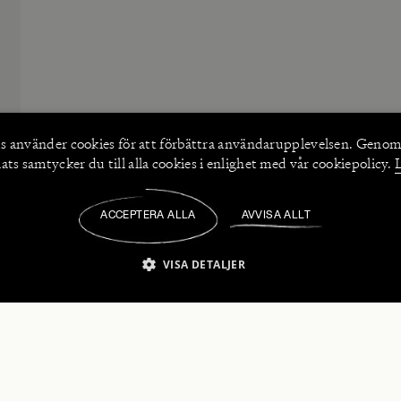
s använder
cookies
för att förbättra användarupplevelsen. Genom
ts samtycker du till alla cookies i enlighet med vår cookiepolicy.
ACCEPTERA ALLA
AVVISA ALLT
/
VISA DETALJER
IKT NÖDVÄNDIGT
PRESTANDA
INRIKTNING
FU
numerera på våra nyhetsbrev!
Strikt nödvändigt
Prestanda
Inriktning
Funktioner