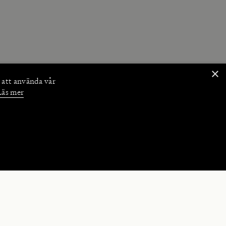
×
 att använda vår
Läs mer
NKTIONER