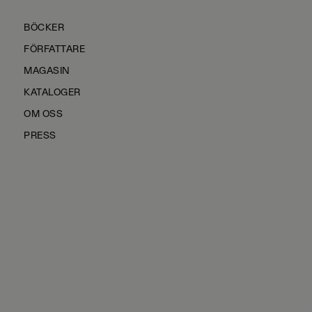
BÖCKER
FÖRFATTARE
MAGASIN
KATALOGER
OM OSS
PRESS
KONTAKTA OSS
HÅLLBARHET
MANUS