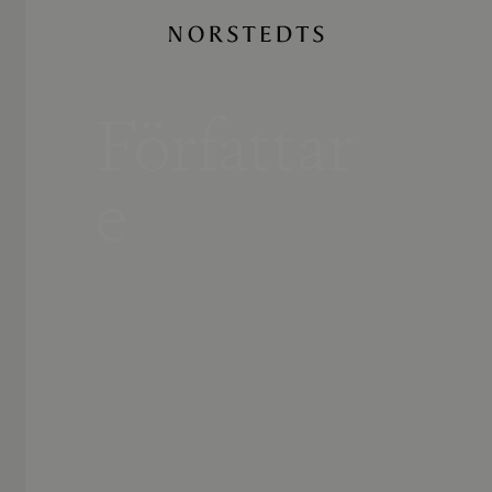
Författar
e