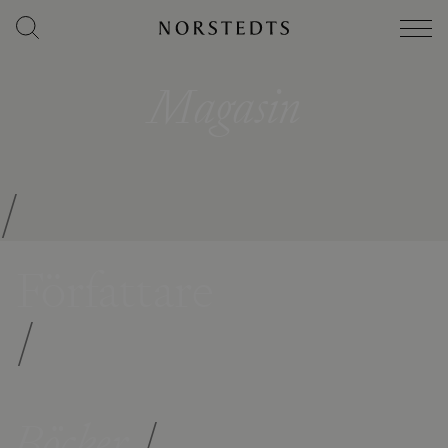
Magasin
/
Författare
/
Böcker
/