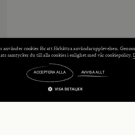
s använder
cookies
för att förbättra användarupplevelsen. Genom
ts samtycker du till alla cookies i enlighet med vår cookiepolicy.
ACCEPTERA ALLA
AVVISA ALLT
/
VISA DETALJER
IKT NÖDVÄNDIGT
PRESTANDA
INRIKTNING
FU
numerera på våra nyhetsbrev!
Strikt nödvändigt
Prestanda
Inriktning
Funktioner