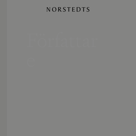
Författar
e