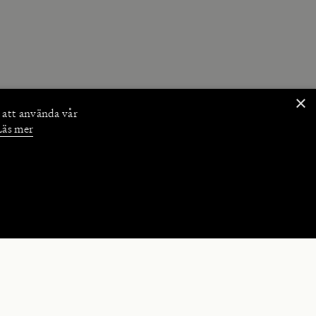
×
 att använda vår
Läs mer
NKTIONER