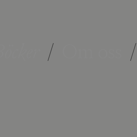
öcker
/
Om oss
/