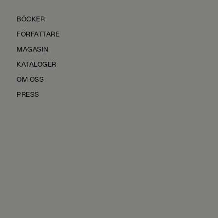
BÖCKER
FÖRFATTARE
MAGASIN
KATALOGER
OM OSS
PRESS
KONTAKTA OSS
HÅLLBARHET
MANUS