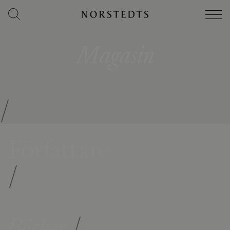
Magasin
/
Författare
/
Böcker
/