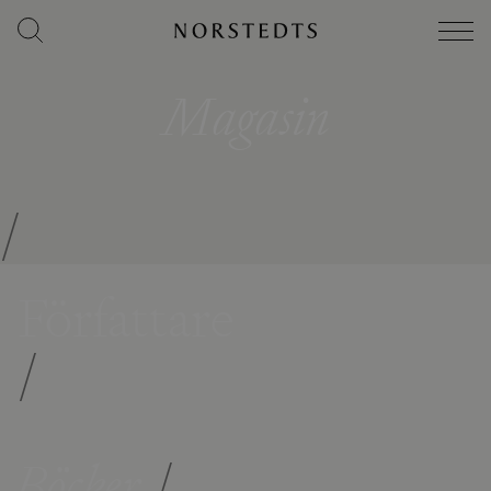
Magasin
/
Författare
/
Böcker
/