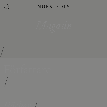
Magasin
/
Författare
/
Böcker
/