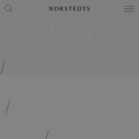
Magasin
/
Författare
/
Böcker
/