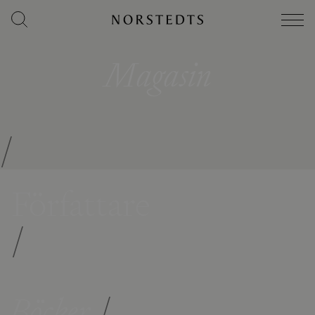
Magasin
/
Författare
/
Böcker
/