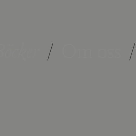
öcker
/
Om oss
/