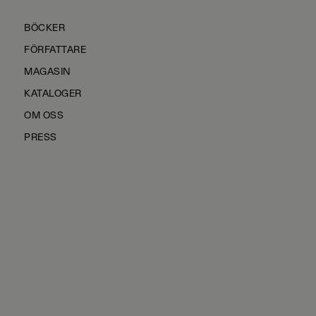
BÖCKER
FÖRFATTARE
MAGASIN
KATALOGER
OM OSS
PRESS
KONTAKTA OSS
HÅLLBARHET
MANUS