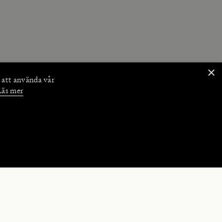
×
 att använda vår
Läs mer
NKTIONER