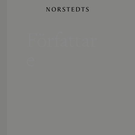
Författar
e