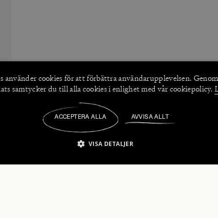
s använder
cookies
för att förbättra användarupplevelsen. Genom
ts samtycker du till alla cookies i enlighet med vår cookiepolicy.
ACCEPTERA ALLA
AVVISA ALLT
/
VISA DETALJER
IKT NÖDVÄNDIGT
PRESTANDA
INRIKTNING
FU
numerera på våra nyhetsbrev!
Strikt nödvändigt
Prestanda
Inriktning
Funktioner