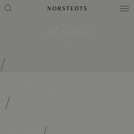
Magasin
/
Författare
/
Böcker
/