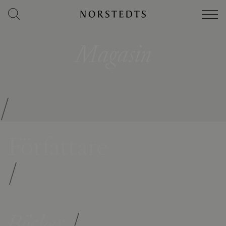
Magasin
/
Författare
/
Böcker
/