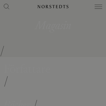
Magasin
/
Författare
/
Böcker
/