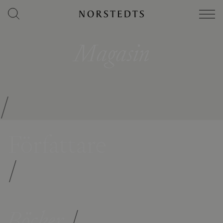
Magasin
/
Författare
/
Böcker
/