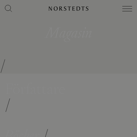
Magasin
/
Författare
/
Böcker
/