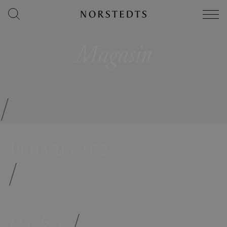
Magasin
/
Författare
/
Böcker
/