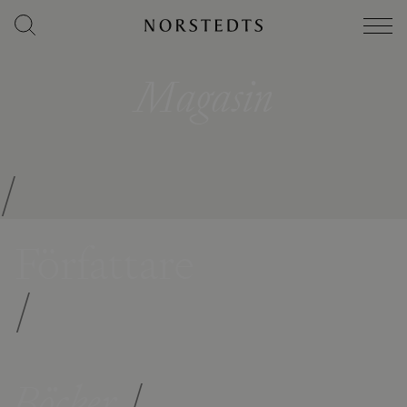
Magasin
/
Författare
/
Böcker
/