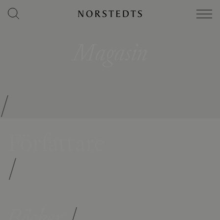
Magasin
/
Författare
/
Böcker
/