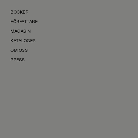
BÖCKER
FÖRFATTARE
MAGASIN
KATALOGER
OM OSS
PRESS
KONTAKTA OSS
HÅLLBARHET
MANUS