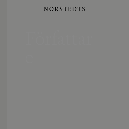
Författar
e