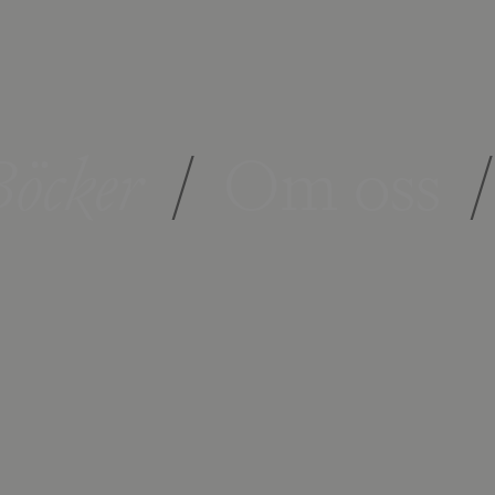
öcker
/
Om oss
/