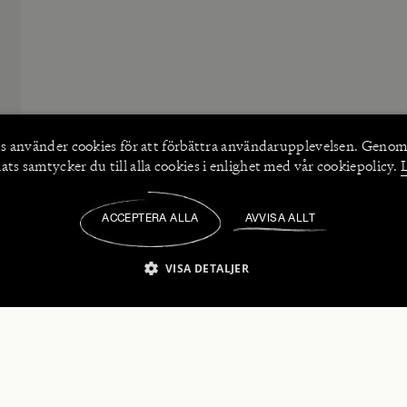
s använder
cookies
för att förbättra användarupplevelsen. Genom
ts samtycker du till alla cookies i enlighet med vår cookiepolicy.
ACCEPTERA ALLA
AVVISA ALLT
/
VISA DETALJER
IKT NÖDVÄNDIGT
PRESTANDA
INRIKTNING
FU
numerera på våra nyhetsbrev!
Strikt nödvändigt
Prestanda
Inriktning
Funktioner