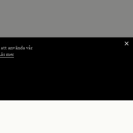
×
 att använda vår
Läs mer
NKTIONER