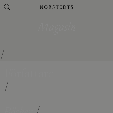
Magasin
/
Författare
/
Böcker
/