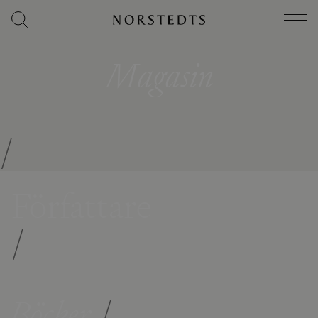
Magasin
/
Författare
/
Böcker
/