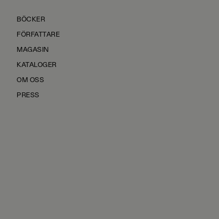
BÖCKER
FÖRFATTARE
MAGASIN
KATALOGER
OM OSS
PRESS
KONTAKTA OSS
HÅLLBARHET
MANUS