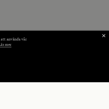
×
 att använda vår
Läs mer
NKTIONER