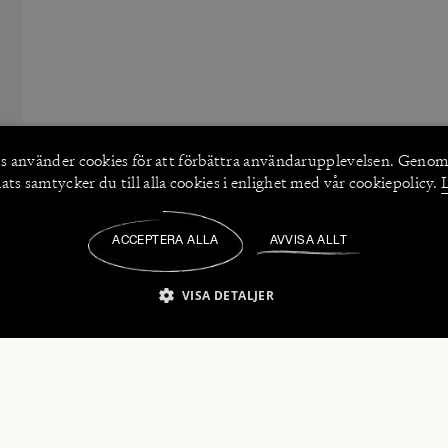
s använder
cookies
för att förbättra användarupplevelsen. Genom
ts samtycker du till alla cookies i enlighet med vår cookiepolicy.
ACCEPTERA ALLA
AVVISA ALLT
/
VISA DETALJER
IKT NÖDVÄNDIGT
PRESTANDA
INRIKTNING
FU
numerera på våra nyhetsbrev!
Strikt nödvändigt
Prestanda
Inriktning
Funktioner