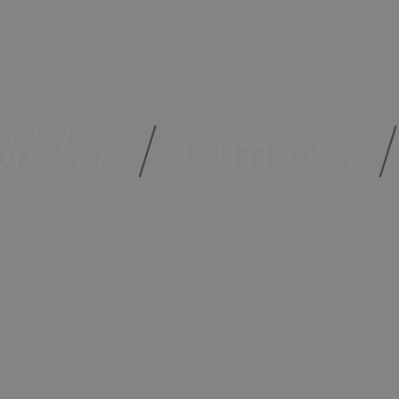
öcker
/
Om oss
/