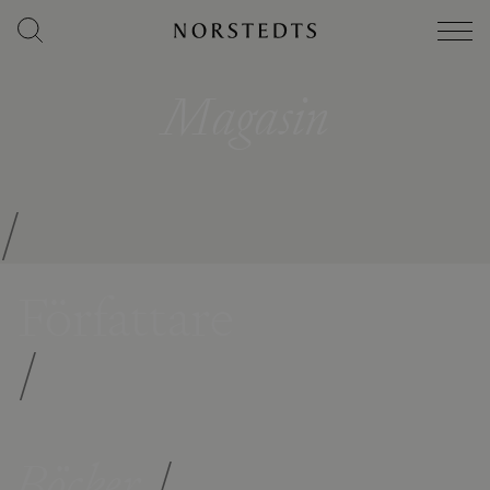
Magasin
/
Författare
/
Böcker
/